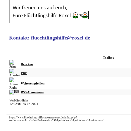
Kontakt: fluechtlingshilfe@roxel.de
Toolbox
Drucken
PDF
Weiterempfehlen
RSS Abonnieren
Veröffentlicht
12:23:00 25.03.2024
https://www.fluechtlingshilfe-muenster-west.de/index.php?
section=news&cmd=details&newsid=296&printview=1&printview=1&printview=1