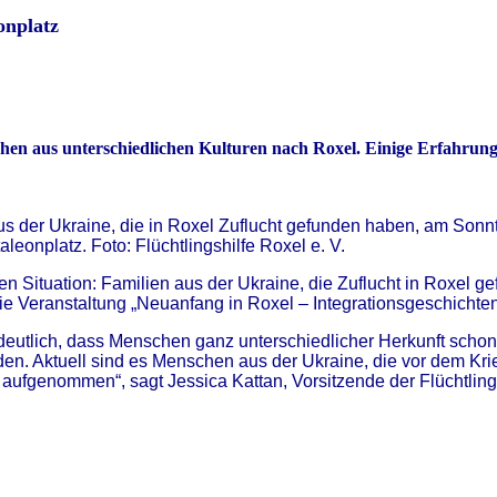
onplatz
hen aus unterschiedlichen Kulturen nach Roxel. Einige Erfahrunge
aus der Ukraine, die in Roxel Zuflucht gefunden haben, am Son
eonplatz. Foto: Flüchtlingshilfe Roxel e. V.
llen Situation: Familien aus der Ukraine, die Zuflucht in Rox
ie Veranstaltung „Neuanfang in Roxel – Inte­grationsgeschichte
deutlich, dass Menschen ganz unterschiedlicher Herkunft schon
 Aktuell sind es Menschen aus der Ukraine, die vor dem Krieg
ufgenommen“, sagt Jessica Kattan, Vorsitzende der Flüchtlingsh